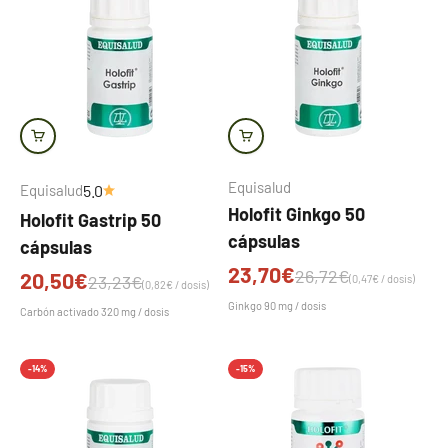
Equisalud
Equisalud
5.0
Holofit Ginkgo 50
Holofit Gastrip 50
cápsulas
cápsulas
Precio de oferta
23,70€
Precio normal
26,72€
Precio de oferta
20,50€
Precio normal
23,23€
(0,47€ / dosis)
(0,82€ / dosis)
Ginkgo 90 mg / dosis
Carbón activado 320 mg / dosis
-14%
-15%