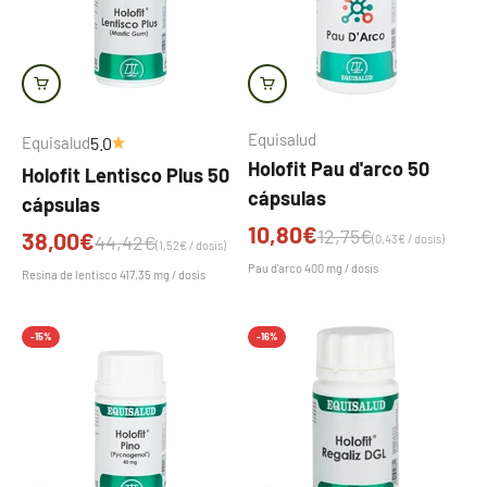
Equisalud
Equisalud
5.0
Holofit Pau d'arco 50
Holofit Lentisco Plus 50
cápsulas
cápsulas
Precio de oferta
10,80€
Precio normal
12,75€
Precio de oferta
38,00€
Precio normal
44,42€
(0,43€ / dosis)
(1,52€ / dosis)
Pau d'arco 400 mg / dosis
Resina de lentisco 417,35 mg / dosis
-15%
-16%