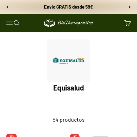
Ir al contenido
Envío GRATIS desde 59€
BioTherapeutics
Menú
Buscar
Carri
Equisalud
54 productos
-12%
-9%