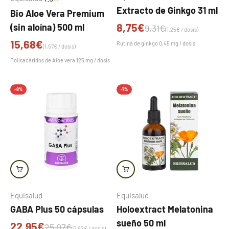
Extracto de Ginkgo 31 ml
Bio Aloe Vera Premium
Precio de oferta
8,75€
(sin aloína) 500 ml
Precio normal
9,31€
(1,25€ / dosis)
Precio de oferta
15,68€
Rutina de ginkgo 0,45 mg / dosis
(1,57€ / dosis)
Polisacáridos de Aloe vera 125 mg / dosis
-8%
-7%
Equisalud
Equisalud
GABA Plus 50 cápsulas
Holoextract Melatonina
sueño 50 ml
Precio de oferta
22,95€
Precio normal
25,07€
(0,92€ / dosis)