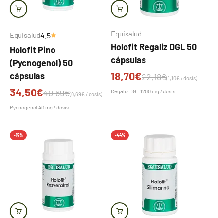
Equisalud
Equisalud
4.5
Holofit Regaliz DGL 50
Holofit Pino
cápsulas
(Pycnogenol) 50
Precio de oferta
18,70€
cápsulas
Precio normal
22,18€
(1,10€ / dosis)
Precio de oferta
34,50€
Precio normal
40,69€
Regaliz DGL 1200 mg / dosis
(0,69€ / dosis)
Pycnogenol 40 mg / dosis
-15%
-44%