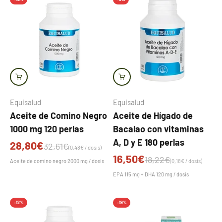
Equisalud
Equisalud
Aceite de Comino Negro
Aceite de Hígado de
1000 mg 120 perlas
Bacalao con vitaminas
A, D y E 180 perlas
Precio de oferta
28,80€
Precio normal
32,61€
(0,48€ / dosis)
Precio de oferta
16,50€
Precio normal
18,22€
Aceite de comino negro 2000 mg / dosis
(0,18€ / dosis)
EPA 115 mg + DHA 120 mg / dosis
-12%
-19%