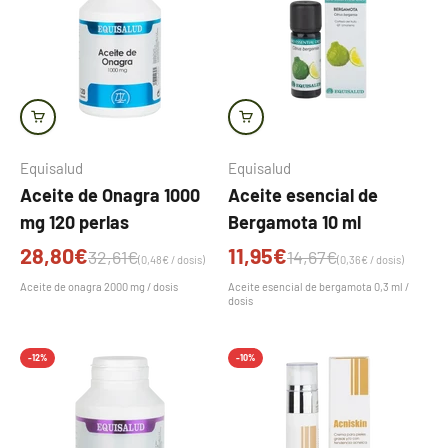
Equisalud
Equisalud
Aceite de Onagra 1000
Aceite esencial de
mg 120 perlas
Bergamota 10 ml
Precio de oferta
Precio de oferta
28,80€
11,95€
Precio normal
Precio normal
32,61€
14,67€
(0,48€ / dosis)
(0,36€ / dosis)
Aceite de onagra 2000 mg / dosis
Aceite esencial de bergamota 0,3 ml /
dosis
-12%
-10%