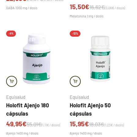
Precio de oferta
15,50€
Precio normal
16,62€
GABA 1000 mg / dosis
(0,06€ / dosis)
Melatonina 1 mg / dosis
-9%
-12%
Equisalud
Equisalud
Holofit Ajenjo 180
Holofit Ajenjo 50
cápsulas
cápsulas
Precio de oferta
Precio de oferta
49,95€
15,95€
Precio normal
Precio normal
55,01€
18,03€
(1,11€ / dosis)
(1,23€ / dosis)
Ajenjo 1400 mg / dosis
Ajenjo 1400 mg / dosis