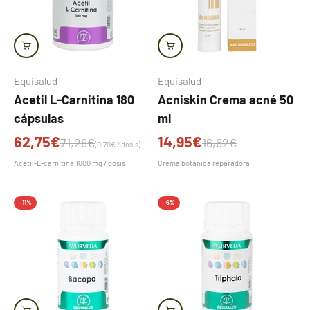
Equisalud
Equisalud
Acetil L-Carnitina 180
Acniskin Crema acné 50
cápsulas
ml
Precio de oferta
Precio de oferta
62,75€
14,95€
Precio normal
Precio normal
71,28€
16,62€
(0,70€ / dosis)
Acetil-L-carnitina 1000 mg / dosis
Crema botánica reparadora
-11%
-6%