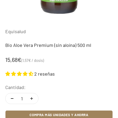
Equisalud
Bio Aloe Vera Premium (sin aloína) 500 ml
Precio de oferta
15,68€
(1,57€ / dosis)
2 reseñas
Cantidad:
COMPRA MÁS UNIDADES Y AHORRA