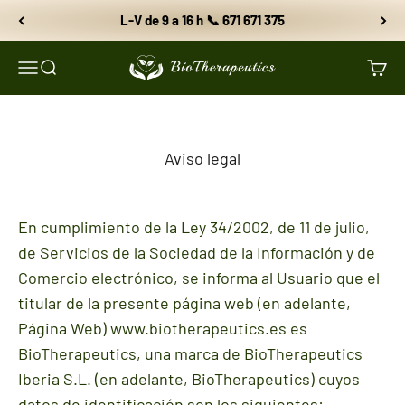
Ir al contenido
Envío GRATIS desde 59€
BioTherapeutics
Menú
Buscar
Carri
Aviso legal
En cumplimiento de la Ley 34/2002, de 11 de julio,
de Servicios de la Sociedad de la Información y de
Comercio electrónico, se informa al Usuario que el
titular de la presente página web (en adelante,
Página Web) www.biotherapeutics.es es
BioTherapeutics, una marca de BioTherapeutics
Iberia S.L. (en adelante, BioTherapeutics) cuyos
datos de identificación son los siguientes: