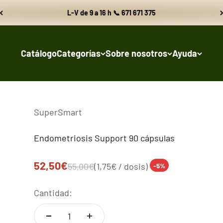
L-V de 9 a 16 h 📞 671 671 375
Catálogo
Categorías
Sobre nosotros
Ayuda
SuperSmart
Endometriosis Support 90 cápsulas
Precio de oferta
52,50€
Precio normal
55,00€
(1,75€ / dosis)
-5%
Cantidad: