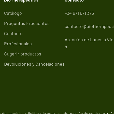
Catálogo
+34 671 671 375
Preguntas Frecuentes
contacto@biotherapeuti
Contacto
Atención de Lunes a Vier
Profesionales
h
Sugerir productos
Devoluciones y Cancelaciones
 del servicio
Política de envío
Información de contacto
Av