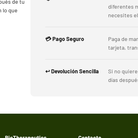
pués de tu
diferentes 
 lo que
necesites el
💳 Pago Seguro
Paga de man
tarjeta, tra
↩️ Devolución Sencilla
Si no quier
días después
BioTherapeutics
Contacto