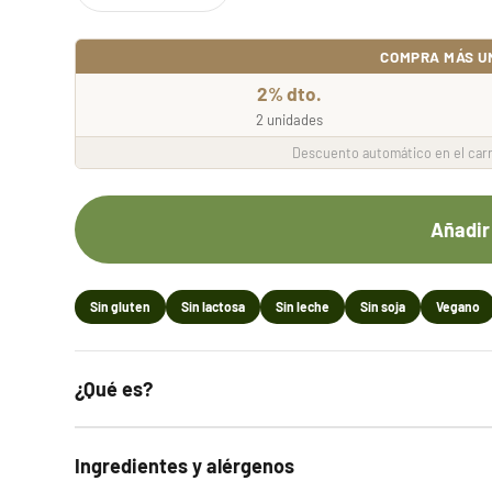
COMPRA MÁS U
2% dto.
2 unidades
Descuento automático en el carr
Añadir 
Sin gluten
Sin lactosa
Sin leche
Sin soja
Vegano
¿Qué es?
Ingredientes y alérgenos