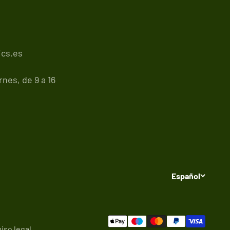
cs.es
nes, de 9 a 16
Español
iso legal