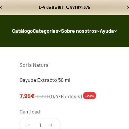
L-V de 9 a 16 h 📞 671 671 375
Catálogo
Categorías
Sobre nosotros
Ayuda
Soria Natural
Gayuba Extracto 50 ml
Precio de oferta
7,95€
Precio normal
10,30€
(0,47€ / dosis)
-23%
Cantidad: