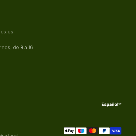
cs.es
nes, de 9 a 16
Español
iso legal