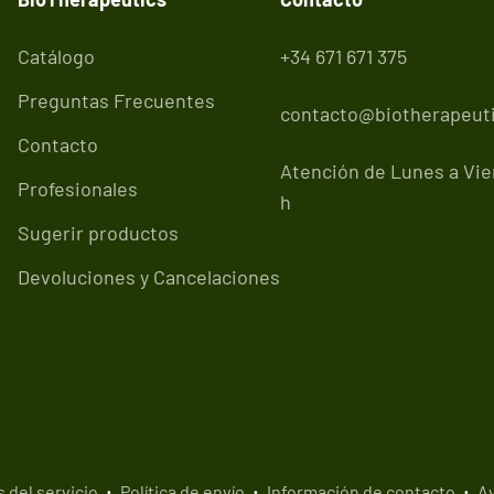
Catálogo
+34 671 671 375
Preguntas Frecuentes
contacto@biotherapeuti
Contacto
Atención de Lunes a Vier
Profesionales
h
Sugerir productos
Devoluciones y Cancelaciones
 del servicio
Política de envío
Información de contacto
Av