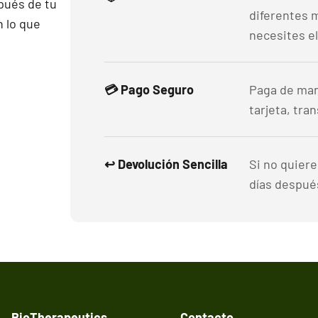
pués de tu
diferentes 
 lo que
necesites el
💳 Pago Seguro
Paga de man
tarjeta, tra
↩️ Devolución Sencilla
Si no quier
días después
BioTherapeutics
Contacto