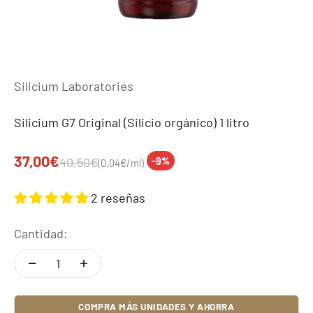
Silicium Laboratories
Silicium G7 Original (Silicio orgánico) 1 litro
Precio de oferta
37,00€
Precio normal
40,50€
-9%
(0,04€/ml)
2 reseñas
Cantidad:
COMPRA MÁS UNIDADES Y AHORRA