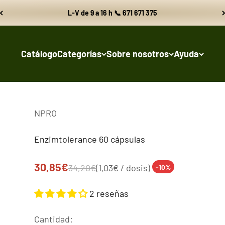
L-V de 9 a 16 h 📞 671 671 375
Catálogo
Categorías
Sobre nosotros
Ayuda
NPRO
Enzimtolerance 60 cápsulas
Precio de oferta
30,85€
Precio normal
34,20€
(1,03€ / dosis)
-10%
2 reseñas
Cantidad: