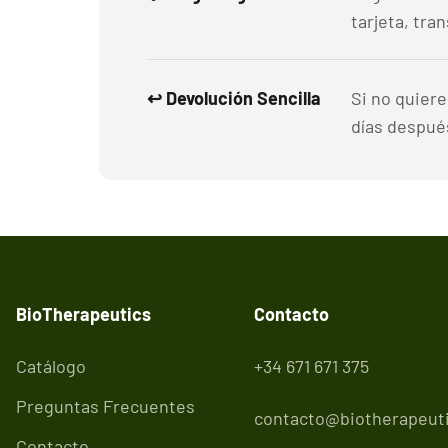
tarjeta, tra
↩️ Devolución Sencilla
Si no quier
días después
BioTherapeutics
Contacto
Catálogo
+34 671 671 375
Preguntas Frecuentes
contacto@biotherapeuti
Contacto