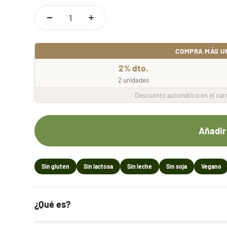
COMPRA MÁS U
2% dto.
2 unidades
Descuento automático en el carr
Añadir 
Sin gluten
Sin lactosa
Sin leche
Sin soja
Vegano
¿Qué es?