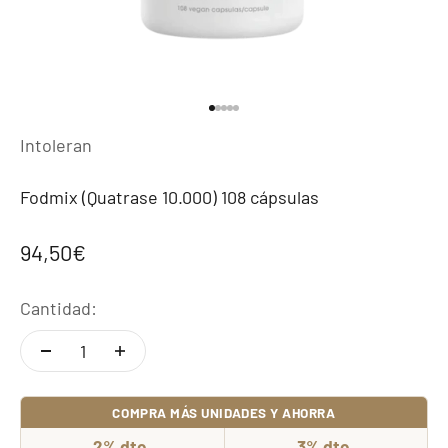
Ir al artículo 1
Ir al artículo 2
Ir al artículo 3
Ir al artículo 4
Ir al artículo 5
Intoleran
Fodmix (Quatrase 10.000) 108 cápsulas
Precio de oferta
94,50€
Cantidad:
COMPRA MÁS UNIDADES Y AHORRA
2% dto.
3% dto.