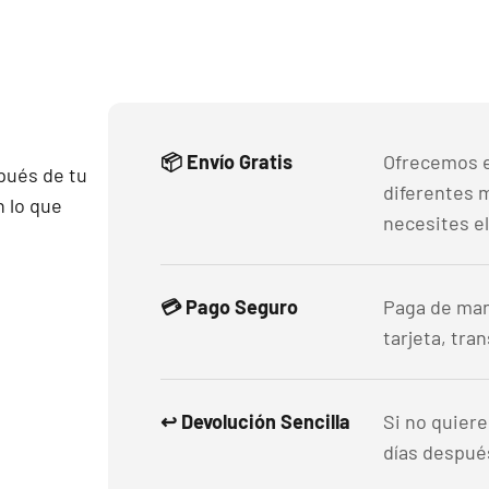
📦 Envío Gratis
Ofrecemos e
pués de tu
diferentes 
 lo que
necesites el
💳 Pago Seguro
Paga de man
tarjeta, tra
↩️ Devolución Sencilla
Si no quier
días después