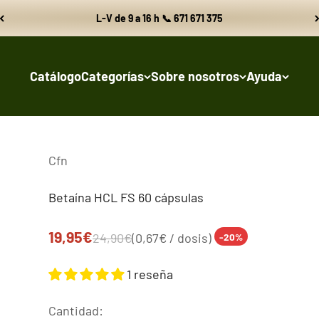
L-V de 9 a 16 h 📞 671 671 375
Catálogo
Categorías
Sobre nosotros
Ayuda
Cfn
Betaína HCL FS 60 cápsulas
Precio de oferta
19,95€
Precio normal
24,90€
(0,67€ / dosis)
-20%
1 reseña
Cantidad: