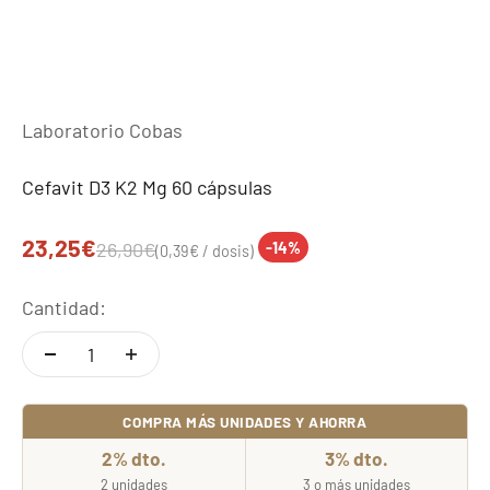
Laboratorio Cobas
Cefavit D3 K2 Mg 60 cápsulas
Precio de oferta
23,25€
Precio normal
26,90€
-14%
(0,39€ / dosis)
Cantidad:
COMPRA MÁS UNIDADES Y AHORRA
2% dto.
3% dto.
2 unidades
3 o más unidades