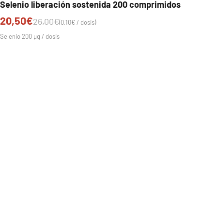
Selenio liberación sostenida 200 comprimidos
Precio de oferta
20,50€
Precio normal
26,00€
(0,10€ / dosis)
Selenio 200 µg / dosis