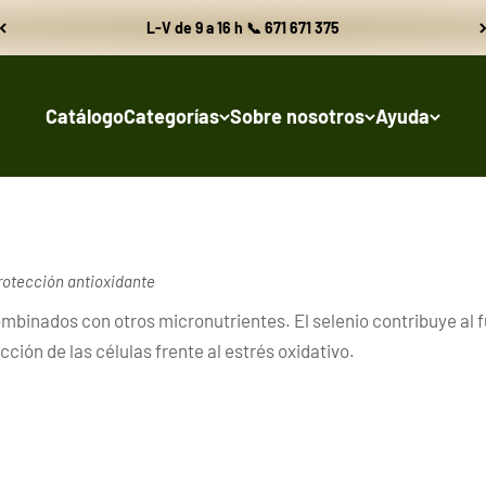
L-V de 9 a 16 h 📞 671 671 375
Catálogo
Categorías
Sobre nosotros
Ayuda
protección antioxidante
mbinados con otros micronutrientes. El selenio contribuye al 
cción de las células frente al estrés oxidativo.