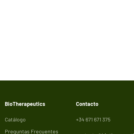
BioTherapeutics
Contacto
Catálogo
+34 671 671 375
Preguntas Frecuentes