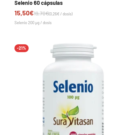
Selenio 60 cápsulas
Precio de oferta
15,50€
Precio normal
19,70€
(0,26€ / dosis)
Selenio 200 µg / dosis
-21%