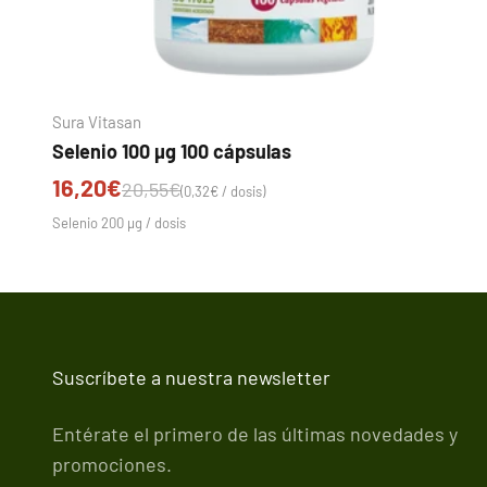
Sura Vitasan
Selenio 100 µg 100 cápsulas
Precio de oferta
16,20€
Precio normal
20,55€
(0,32€ / dosis)
Selenio 200 µg / dosis
Suscríbete a nuestra newsletter
Entérate el primero de las últimas novedades y
promociones.