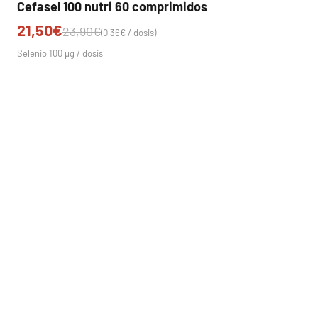
Cefasel 100 nutri 60 comprimidos
Precio de oferta
21,50€
Precio normal
23,90€
(0,36€ / dosis)
Selenio 100 µg / dosis