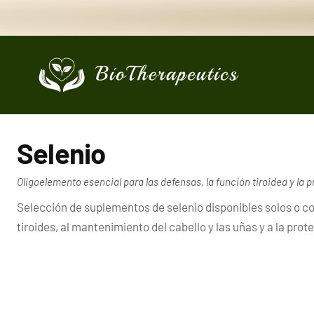
Ir al contenido
BioTherapeutics
Selenio
Oligoelemento esencial para las defensas, la función tiroidea y la 
Selección de suplementos de selenio disponibles solos o co
tiroides, al mantenimiento del cabello y las uñas y a la prote